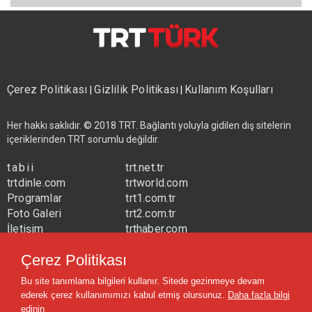
Çerez Politikası
Gizlilik Politikası
Kullanım Koşulları
|
|
Her hakkı saklıdır. © 2018 TRT. Bağlantı yoluyla gidilen dış sitelerin
içeriklerinden TRT sorumlu değildir.
tabii
trt.net.tr
trtdinle.com
trtworld.com
Programlar
trt1.com.tr
Foto Galeri
trt2.com.tr
İletişim
trthaber.com
Yayın Frekansları
trtspor.com.tr
Çerez Politikası
trtavaz.com.tr
Bu site tanımlama bilgileri kullanır. Sitede gezinmeye devam
trtmuzik.net.tr
ederek çerez kullanımımızı kabul etmiş olursunuz.
Daha fazla bilgi
trtcocuk.net.tr
edinin