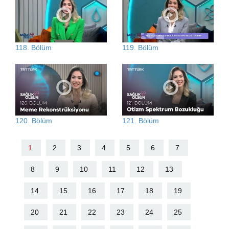
118. Bölüm
119. Bölüm
120. Bölüm
121. Bölüm
1
2
3
4
5
6
7
8
9
10
11
12
13
14
15
16
17
18
19
20
21
22
23
24
25