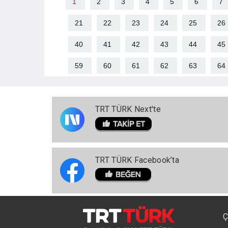
1
2
3
4
5
6
7
21
22
23
24
25
26
40
41
42
43
44
45
59
60
61
62
63
64
TRT TÜRK Next'te
TRT TÜRK Facebook’ta
Ç