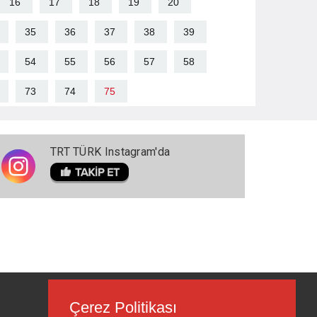
16
17
18
19
20
35
36
37
38
39
54
55
56
57
58
73
74
75
TRT TÜRK Instagram'da
Çerez Politikası