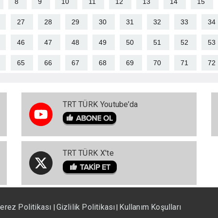
8
9
10
11
12
13
14
15
27
28
29
30
31
32
33
34
46
47
48
49
50
51
52
53
65
66
67
68
69
70
71
72
TRT TÜRK Youtube’da
TRT TÜRK X'te
erez Politikası
Gizlilik Politikası
Kullanım Koşulları
|
|