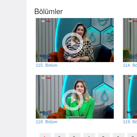
Bölümler
115. Bölüm
114. B
118. Bölüm
119. B