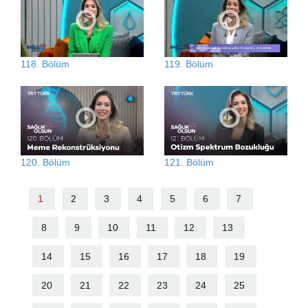
118. Bölüm
119. Bölüm
120. Bölüm
121. Bölüm
1
2
3
4
5
6
7
8
9
10
11
12
13
14
15
16
17
18
19
20
21
22
23
24
25