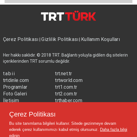
Çerez Politikası
Gizlilik Politikası
Kullanım Koşulları
|
|
Her hakkı saklıdır. © 2018 TRT. Bağlantı yoluyla gidilen dış sitelerin
içeriklerinden TRT sorumlu değildir.
tabii
trt.net.tr
trtdinle.com
trtworld.com
Programlar
trt1.com.tr
Foto Galeri
trt2.com.tr
İletişim
trthaber.com
Yayın Frekansları
trtspor.com.tr
Çerez Politikası
trtavaz.com.tr
Bu site tanımlama bilgileri kullanır. Sitede gezinmeye devam
trtmuzik.net.tr
ederek çerez kullanımımızı kabul etmiş olursunuz.
Daha fazla bilgi
trtcocuk.net.tr
edinin