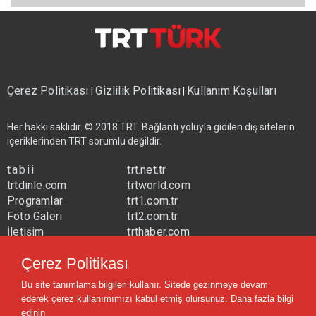
Çerez Politikası
Gizlilik Politikası
Kullanım Koşulları
|
|
Her hakkı saklıdır. © 2018 TRT. Bağlantı yoluyla gidilen dış sitelerin
içeriklerinden TRT sorumlu değildir.
tabii
trt.net.tr
trtdinle.com
trtworld.com
Programlar
trt1.com.tr
Foto Galeri
trt2.com.tr
İletişim
trthaber.com
Yayın Frekansları
trtspor.com.tr
Çerez Politikası
trtavaz.com.tr
Bu site tanımlama bilgileri kullanır. Sitede gezinmeye devam
trtmuzik.net.tr
ederek çerez kullanımımızı kabul etmiş olursunuz.
Daha fazla bilgi
trtcocuk.net.tr
edinin