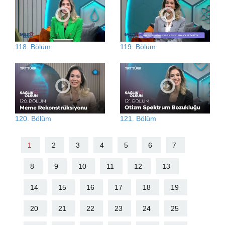
118. Bölüm
119. Bölüm
120. Bölüm
121. Bölüm
1
2
3
4
5
6
7
8
9
10
11
12
13
14
15
16
17
18
19
20
21
22
23
24
25