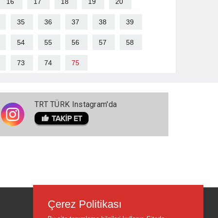
16
17
18
19
20
35
36
37
38
39
54
55
56
57
58
73
74
75
TRT TÜRK Instagram'da
Çerez Politikası