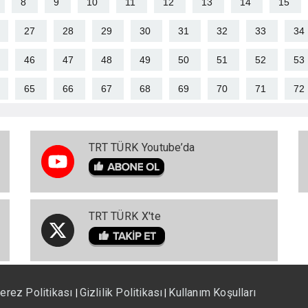
8
9
10
11
12
13
14
15
27
28
29
30
31
32
33
34
46
47
48
49
50
51
52
53
65
66
67
68
69
70
71
72
TRT TÜRK Youtube’da
TRT TÜRK X'te
erez Politikası
Gizlilik Politikası
Kullanım Koşulları
|
|