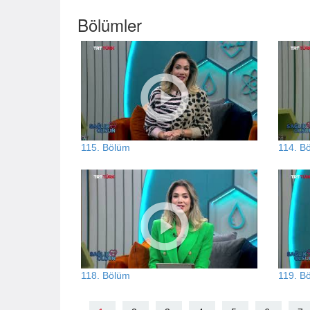
Bölümler
115. Bölüm
114. B
118. Bölüm
119. B