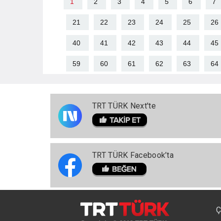
1
2
3
4
5
6
7
21
22
23
24
25
26
40
41
42
43
44
45
59
60
61
62
63
64
TRT TÜRK Next'te
TRT TÜRK Facebook’ta
Ç