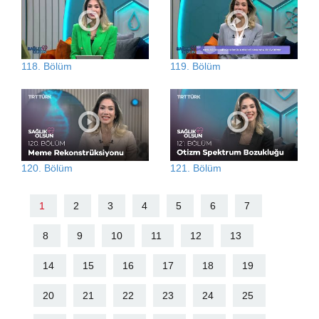
118. Bölüm
119. Bölüm
120. Bölüm
121. Bölüm
1
2
3
4
5
6
7
8
9
10
11
12
13
14
15
16
17
18
19
20
21
22
23
24
25