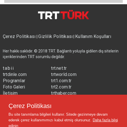
Çerez Politikası
Gizlilik Politikası
Kullanım Koşulları
|
|
Her hakkı saklıdır. © 2018 TRT. Bağlantı yoluyla gidilen dış sitelerin
içeriklerinden TRT sorumlu değildir.
tabii
trt.net.tr
trtdinle.com
trtworld.com
Programlar
trt1.com.tr
Foto Galeri
trt2.com.tr
İletişim
trthaber.com
Yayın Frekansları
trtspor.com.tr
Çerez Politikası
trtavaz.com.tr
Bu site tanımlama bilgileri kullanır. Sitede gezinmeye devam
trtmuzik.net.tr
ederek çerez kullanımımızı kabul etmiş olursunuz.
Daha fazla bilgi
trtcocuk.net.tr
edinin