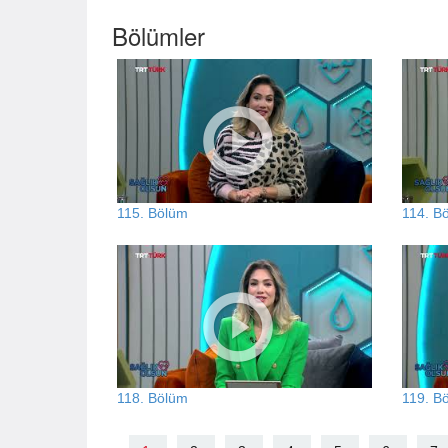
Bölümler
115. Bölüm
114. B
118. Bölüm
119. B