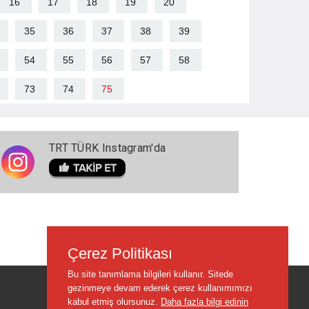
16
17
18
19
20
35
36
37
38
39
54
55
56
57
58
73
74
75
TRT TÜRK Instagram'da
Çerez Politikası
Bu site tanımlama bilgileri kullanır. Sitede
gezinmeye devam ederek çerez kullanımımızı
kabul etmiş olursunuz.
Daha fazla bilgi edinin