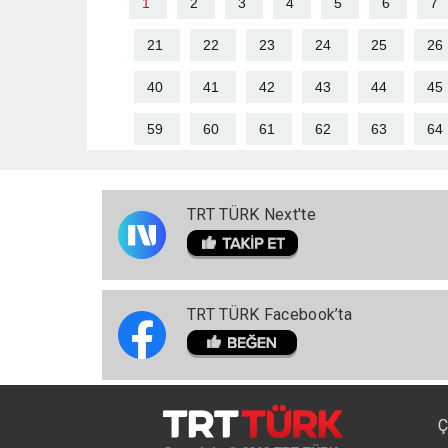
1
2
3
4
5
6
7
21
22
23
24
25
26
40
41
42
43
44
45
59
60
61
62
63
64
TRT TÜRK Next'te
TRT TÜRK Facebook’ta
Ç