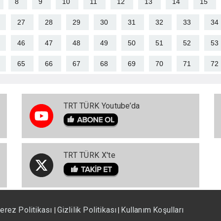
8
9
10
11
12
13
14
15
27
28
29
30
31
32
33
34
46
47
48
49
50
51
52
53
65
66
67
68
69
70
71
72
TRT TÜRK Youtube’da
TRT TÜRK X'te
erez Politikası
Gizlilik Politikası
Kullanım Koşulları
|
|