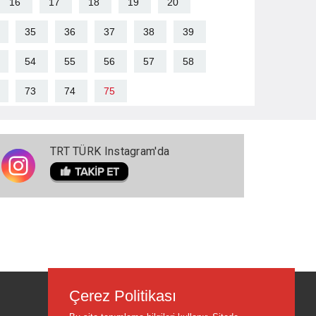
16
17
18
19
20
35
36
37
38
39
54
55
56
57
58
73
74
75
TRT TÜRK Instagram'da
Çerez Politikası