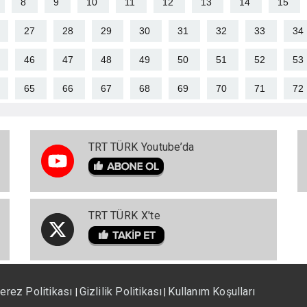
8
9
10
11
12
13
14
15
27
28
29
30
31
32
33
34
46
47
48
49
50
51
52
53
65
66
67
68
69
70
71
72
TRT TÜRK Youtube’da
TRT TÜRK X'te
erez Politikası
Gizlilik Politikası
Kullanım Koşulları
|
|