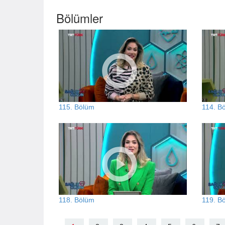
Bölümler
115. Bölüm
114. B
118. Bölüm
119. B