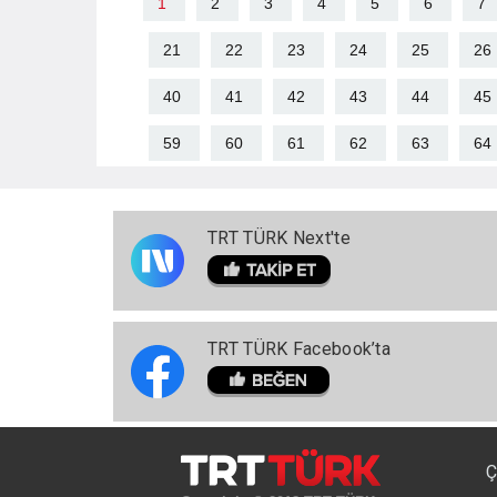
1
2
3
4
5
6
7
21
22
23
24
25
26
40
41
42
43
44
45
59
60
61
62
63
64
TRT TÜRK Next'te
TRT TÜRK Facebook’ta
Ç