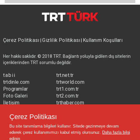
Çerez Politikası
Gizlilik Politikası
Kullanım Koşulları
|
|
Her hakkı saklıdır. © 2018 TRT. Bağlantı yoluyla gidilen dış sitelerin
içeriklerinden TRT sorumlu değildir.
tabii
trt.net.tr
trtdinle.com
trtworld.com
Programlar
trt1.com.tr
Foto Galeri
trt2.com.tr
İletişim
trthaber.com
Yayın Frekansları
trtspor.com.tr
Çerez Politikası
trtavaz.com.tr
Bu site tanımlama bilgileri kullanır. Sitede gezinmeye devam
trtmuzik.net.tr
ederek çerez kullanımımızı kabul etmiş olursunuz.
Daha fazla bilgi
trtcocuk.net.tr
edinin