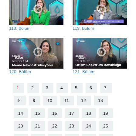
118. Bölüm
119. Bölüm
120. Bölüm
121. Bölüm
1
2
3
4
5
6
7
8
9
10
11
12
13
14
15
16
17
18
19
20
21
22
23
24
25