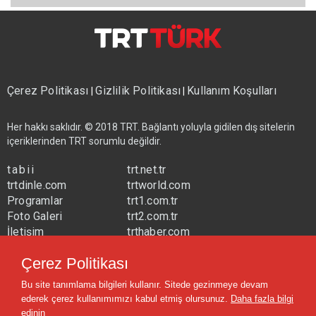
Çerez Politikası
Gizlilik Politikası
Kullanım Koşulları
|
|
Her hakkı saklıdır. © 2018 TRT. Bağlantı yoluyla gidilen dış sitelerin
içeriklerinden TRT sorumlu değildir.
tabii
trt.net.tr
trtdinle.com
trtworld.com
Programlar
trt1.com.tr
Foto Galeri
trt2.com.tr
İletişim
trthaber.com
Yayın Frekansları
trtspor.com.tr
Çerez Politikası
trtavaz.com.tr
Bu site tanımlama bilgileri kullanır. Sitede gezinmeye devam
trtmuzik.net.tr
ederek çerez kullanımımızı kabul etmiş olursunuz.
Daha fazla bilgi
trtcocuk.net.tr
edinin