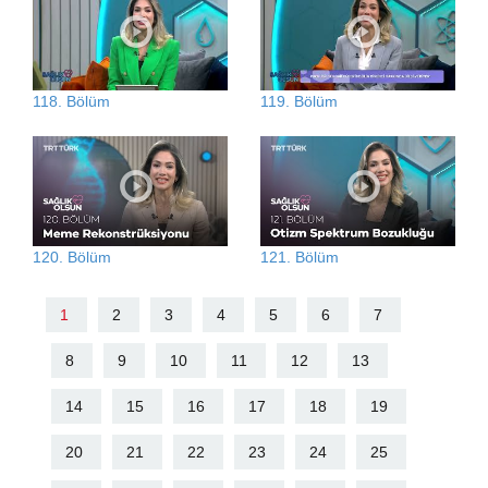
118. Bölüm
119. Bölüm
120. Bölüm
121. Bölüm
1
2
3
4
5
6
7
8
9
10
11
12
13
14
15
16
17
18
19
20
21
22
23
24
25