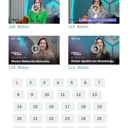
118. Bölüm
119. Bölüm
120. Bölüm
121. Bölüm
1
2
3
4
5
6
7
8
9
10
11
12
13
14
15
16
17
18
19
20
21
22
23
24
25