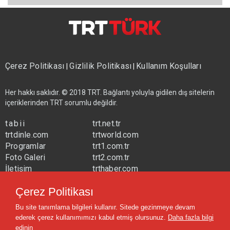
Çerez Politikası
Gizlilik Politikası
Kullanım Koşulları
|
|
Her hakkı saklıdır. © 2018 TRT. Bağlantı yoluyla gidilen dış sitelerin
içeriklerinden TRT sorumlu değildir.
tabii
trt.net.tr
trtdinle.com
trtworld.com
Programlar
trt1.com.tr
Foto Galeri
trt2.com.tr
İletişim
trthaber.com
Yayın Frekansları
trtspor.com.tr
Çerez Politikası
trtavaz.com.tr
Bu site tanımlama bilgileri kullanır. Sitede gezinmeye devam
trtmuzik.net.tr
ederek çerez kullanımımızı kabul etmiş olursunuz.
Daha fazla bilgi
trtcocuk.net.tr
edinin