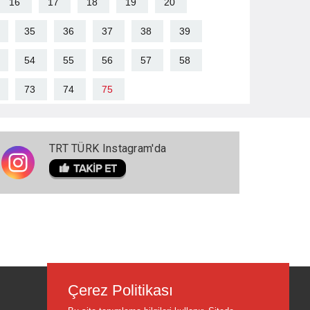
16
17
18
19
20
35
36
37
38
39
54
55
56
57
58
73
74
75
TRT TÜRK Instagram'da
Çerez Politikası