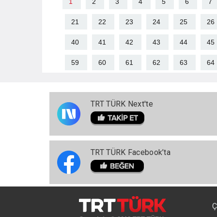
1
2
3
4
5
6
7
21
22
23
24
25
26
40
41
42
43
44
45
59
60
61
62
63
64
TRT TÜRK Next'te
TRT TÜRK Facebook’ta
Ç