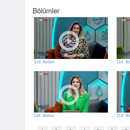
Bölümler
115. Bölüm
114. B
118. Bölüm
119. B