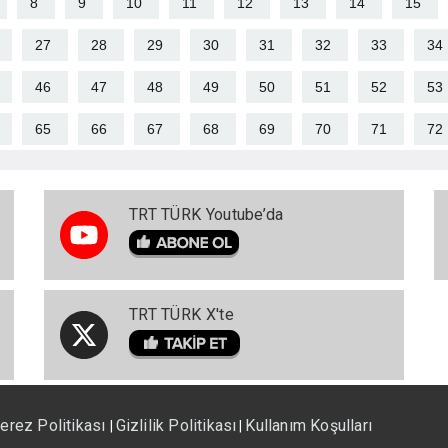
8
9
10
11
12
13
14
15
27
28
29
30
31
32
33
34
46
47
48
49
50
51
52
53
65
66
67
68
69
70
71
72
TRT TÜRK Youtube’da
TRT TÜRK X'te
erez Politikası
Gizlilik Politikası
Kullanım Koşulları
|
|