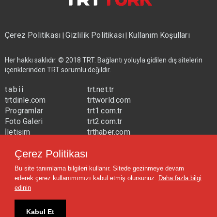
Çerez Politikası
Gizlilik Politikası
Kullanım Koşulları
|
|
Her hakkı saklıdır. © 2018 TRT. Bağlantı yoluyla gidilen dış sitelerin
içeriklerinden TRT sorumlu değildir.
tabii
trt.net.tr
trtdinle.com
trtworld.com
Programlar
trt1.com.tr
Foto Galeri
trt2.com.tr
İletişim
trthaber.com
Yayın Frekansları
trtspor.com.tr
Çerez Politikası
trtavaz.com.tr
Bu site tanımlama bilgileri kullanır. Sitede gezinmeye devam
trtmuzik.net.tr
ederek çerez kullanımımızı kabul etmiş olursunuz.
Daha fazla bilgi
trtcocuk.net.tr
edinin
Kabul Et