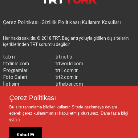
Çerez Politikası
Gizlilik Politikası
Kullanım Koşulları
|
|
Her hakkı saklıdır. © 2018 TRT. Bağlantı yoluyla gidilen dış sitelerin
içeriklerinden TRT sorumlu değildir.
tabii
trt.net.tr
trtdinle.com
trtworld.com
Programlar
trt1.com.tr
Foto Galeri
trt2.com.tr
İletişim
trthaber.com
Yayın Frekansları
trtspor.com.tr
Çerez Politikası
trtavaz.com.tr
Bu site tanımlama bilgileri kullanır. Sitede gezinmeye devam
trtmuzik.net.tr
ederek çerez kullanımımızı kabul etmiş olursunuz.
Daha fazla bilgi
trtcocuk.net.tr
edinin
Kabul Et