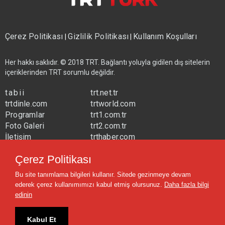
Çerez Politikası
Gizlilik Politikası
Kullanım Koşulları
|
|
Her hakkı saklıdır. © 2018 TRT. Bağlantı yoluyla gidilen dış sitelerin
içeriklerinden TRT sorumlu değildir.
tabii
trt.net.tr
trtdinle.com
trtworld.com
Programlar
trt1.com.tr
Foto Galeri
trt2.com.tr
İletişim
trthaber.com
Yayın Frekansları
trtspor.com.tr
Çerez Politikası
trtavaz.com.tr
Bu site tanımlama bilgileri kullanır. Sitede gezinmeye devam
trtmuzik.net.tr
ederek çerez kullanımımızı kabul etmiş olursunuz.
Daha fazla bilgi
trtcocuk.net.tr
edinin
Kabul Et