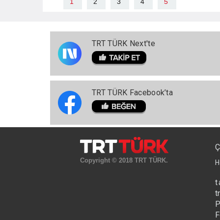
1
2
3
4
5
TRT TÜRK Next'te
TRT TÜRK Facebook’ta
Ç
Copyright © 2018 TRT TÜRK.
H
t
t
P
F