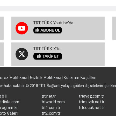
TRT TÜRK Youtube’da
TRT TÜRK X'te
erez Politikası
Gizlilik Politikası
Kullanım Koşulları
|
|
er hakkı saklıdır. © 2018 TRT. Bağlantı yoluyla gidilen dış sitelerin içerik
abii
trt.net.tr
trtavaz.com.tr
rtdinle.com
trtworld.com
trtmuzik.net.tr
rogramlar
trt1.com.tr
trtcocuk.net.tr
oto Galeri
trt2.com.tr