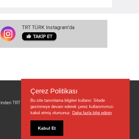
TRT TÜRK Instagram'da
Çerez Politikası
Bu site tanımlama bilgileri kullanır. Sitede
lerinden TRT sorumlu değildir.
gezinmeye devam ederek çerez kullanımımızı
kabul etmiş olursunuz.
Daha fazla bilgi edinin
Kabul Et