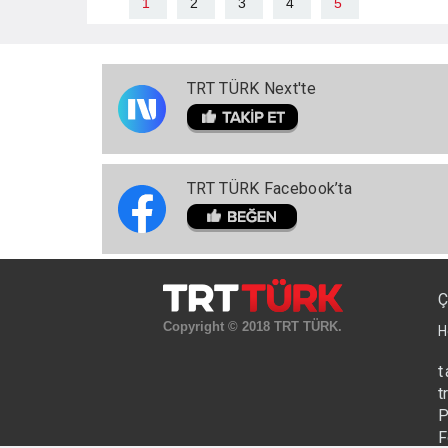
1
2
3
4
5
TRT TÜRK Next'te
TRT TÜRK Facebook’ta
Ç
Copyright © 2018 TRT TÜRK.
H
t
t
P
F