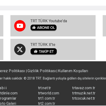
TRT TÜRK Youtube’da
TRT TÜRK X'te
erez Politikası
Gizlilik Politikası
Kullanım Koşulları
|
|
er hakkı saklıdır. © 2018 TRT. Bağlantı yoluyla gidilen dış sitelerin içerik
abii
trt.net.tr
trtavaz.com.tr
rtdinle.com
trtworld.com
trtmuzik.net.tr
rogramlar
trt1.com.tr
trtcocuk.net.tr
oto Galeri
trt2.com.tr