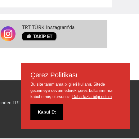
TRT TÜRK Instagram'da
Çerez Politikası
Bu site tanımlama bilgileri kullanır. Sitede
gezinmeye devam ederek çerez kullanımımızı
kabul etmiş olursunuz.
Daha fazla bilgi edinin
lerinden TRT sorumlu değildir.
Kabul Et