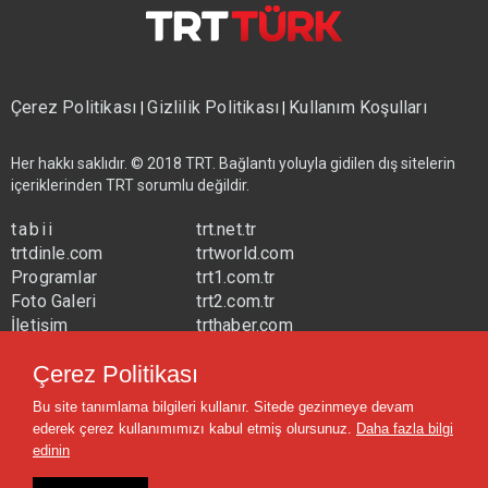
Çerez Politikası
Gizlilik Politikası
Kullanım Koşulları
|
|
Her hakkı saklıdır. © 2018 TRT. Bağlantı yoluyla gidilen dış sitelerin
içeriklerinden TRT sorumlu değildir.
tabii
trt.net.tr
trtdinle.com
trtworld.com
Programlar
trt1.com.tr
Foto Galeri
trt2.com.tr
İletişim
trthaber.com
Yayın Frekansları
trtspor.com.tr
Çerez Politikası
trtavaz.com.tr
Bu site tanımlama bilgileri kullanır. Sitede gezinmeye devam
trtmuzik.net.tr
ederek çerez kullanımımızı kabul etmiş olursunuz.
Daha fazla bilgi
trtcocuk.net.tr
edinin