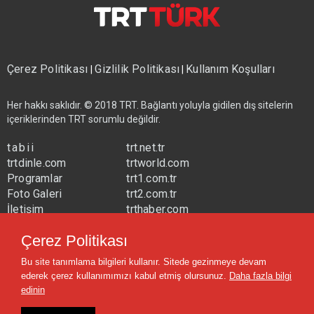
Çerez Politikası
Gizlilik Politikası
Kullanım Koşulları
|
|
Her hakkı saklıdır. © 2018 TRT. Bağlantı yoluyla gidilen dış sitelerin
içeriklerinden TRT sorumlu değildir.
tabii
trt.net.tr
trtdinle.com
trtworld.com
Programlar
trt1.com.tr
Foto Galeri
trt2.com.tr
İletişim
trthaber.com
Yayın Frekansları
trtspor.com.tr
Çerez Politikası
trtavaz.com.tr
Bu site tanımlama bilgileri kullanır. Sitede gezinmeye devam
trtmuzik.net.tr
ederek çerez kullanımımızı kabul etmiş olursunuz.
Daha fazla bilgi
trtcocuk.net.tr
edinin