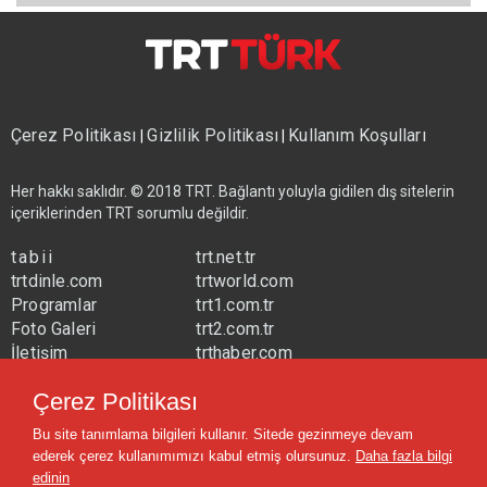
Çerez Politikası
Gizlilik Politikası
Kullanım Koşulları
|
|
Her hakkı saklıdır. © 2018 TRT. Bağlantı yoluyla gidilen dış sitelerin
içeriklerinden TRT sorumlu değildir.
tabii
trt.net.tr
trtdinle.com
trtworld.com
Programlar
trt1.com.tr
Foto Galeri
trt2.com.tr
İletişim
trthaber.com
Yayın Frekansları
trtspor.com.tr
Çerez Politikası
trtavaz.com.tr
Bu site tanımlama bilgileri kullanır. Sitede gezinmeye devam
trtmuzik.net.tr
ederek çerez kullanımımızı kabul etmiş olursunuz.
Daha fazla bilgi
trtcocuk.net.tr
edinin