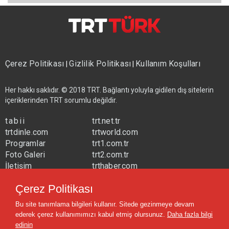
Çerez Politikası
Gizlilik Politikası
Kullanım Koşulları
|
|
Her hakkı saklıdır. © 2018 TRT. Bağlantı yoluyla gidilen dış sitelerin
içeriklerinden TRT sorumlu değildir.
tabii
trt.net.tr
trtdinle.com
trtworld.com
Programlar
trt1.com.tr
Foto Galeri
trt2.com.tr
İletişim
trthaber.com
Yayın Frekansları
trtspor.com.tr
Çerez Politikası
trtavaz.com.tr
Bu site tanımlama bilgileri kullanır. Sitede gezinmeye devam
trtmuzik.net.tr
ederek çerez kullanımımızı kabul etmiş olursunuz.
Daha fazla bilgi
trtcocuk.net.tr
edinin