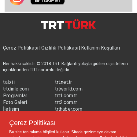
Çerez Politikası
Gizlilik Politikası
Kullanım Koşulları
|
|
Her hakkı saklıdır. © 2018 TRT. Bağlantı yoluyla gidilen dış sitelerin
içeriklerinden TRT sorumlu değildir.
tabii
trt.net.tr
trtdinle.com
trtworld.com
Programlar
trt1.com.tr
Foto Galeri
trt2.com.tr
İletişim
trthaber.com
Yayın Frekansları
trtspor.com.tr
Çerez Politikası
trtavaz.com.tr
Bu site tanımlama bilgileri kullanır. Sitede gezinmeye devam
trtmuzik.net.tr