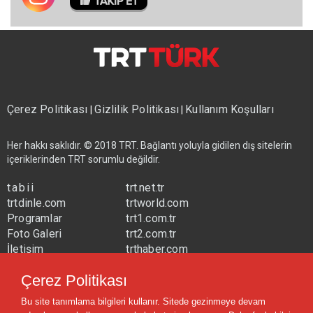
Çerez Politikası
Gizlilik Politikası
Kullanım Koşulları
|
|
Her hakkı saklıdır. © 2018 TRT. Bağlantı yoluyla gidilen dış sitelerin
içeriklerinden TRT sorumlu değildir.
tabii
trt.net.tr
trtdinle.com
trtworld.com
Programlar
trt1.com.tr
Foto Galeri
trt2.com.tr
İletişim
trthaber.com
Yayın Frekansları
trtspor.com.tr
Çerez Politikası
trtavaz.com.tr
Bu site tanımlama bilgileri kullanır. Sitede gezinmeye devam
trtmuzik.net.tr