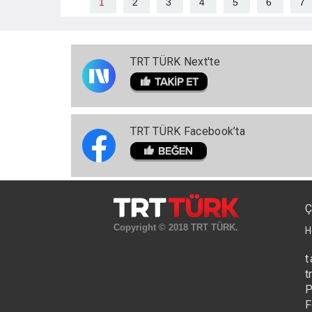
1
2
3
4
5
6
7
TRT TÜRK Next'te
TRT TÜRK Facebook’ta
Ç
Copyright © 2018 TRT TÜRK.
H
t
t
P
F