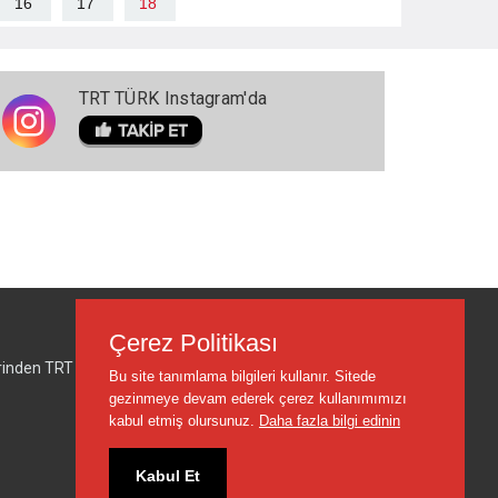
16
17
18
TRT TÜRK Instagram'da
Çerez Politikası
lerinden TRT sorumlu değildir.
Bu site tanımlama bilgileri kullanır. Sitede
gezinmeye devam ederek çerez kullanımımızı
kabul etmiş olursunuz.
Daha fazla bilgi edinin
Kabul Et