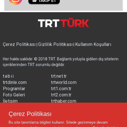
Çerez Politikası
Gizlilik Politikası
Kullanım Koşulları
|
|
Her hakkı saklıdır. © 2018 TRT. Bağlantı yoluyla gidilen dış sitelerin
içeriklerinden TRT sorumlu değildir.
tabii
trt.net.tr
trtdinle.com
trtworld.com
Programlar
trt1.com.tr
Foto Galeri
trt2.com.tr
İletişim
trthaber.com
Yayın Frekansları
trtspor.com.tr
Çerez Politikası
trtavaz.com.tr
Bu site tanımlama bilgileri kullanır. Sitede gezinmeye devam
trtmuzik.net.tr