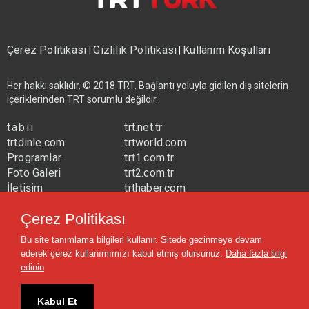
Çerez Politikası
Gizlilik Politikası
Kullanım Koşulları
|
|
Her hakkı saklıdır. © 2018 TRT. Bağlantı yoluyla gidilen dış sitelerin
içeriklerinden TRT sorumlu değildir.
tabii
trt.net.tr
trtdinle.com
trtworld.com
Programlar
trt1.com.tr
Foto Galeri
trt2.com.tr
İletişim
trthaber.com
Yayın Frekansları
trtspor.com.tr
Çerez Politikası
trtavaz.com.tr
Bu site tanımlama bilgileri kullanır. Sitede gezinmeye devam
trtmuzik.net.tr
ederek çerez kullanımımızı kabul etmiş olursunuz.
Daha fazla bilgi
trtcocuk.net.tr
edinin
Kabul Et