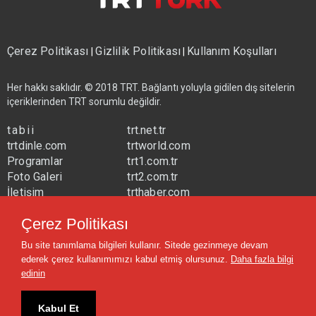
Çerez Politikası
Gizlilik Politikası
Kullanım Koşulları
|
|
Her hakkı saklıdır. © 2018 TRT. Bağlantı yoluyla gidilen dış sitelerin
içeriklerinden TRT sorumlu değildir.
tabii
trt.net.tr
trtdinle.com
trtworld.com
Programlar
trt1.com.tr
Foto Galeri
trt2.com.tr
İletişim
trthaber.com
Yayın Frekansları
trtspor.com.tr
Çerez Politikası
trtavaz.com.tr
Bu site tanımlama bilgileri kullanır. Sitede gezinmeye devam
trtmuzik.net.tr
ederek çerez kullanımımızı kabul etmiş olursunuz.
Daha fazla bilgi
trtcocuk.net.tr
edinin
Kabul Et