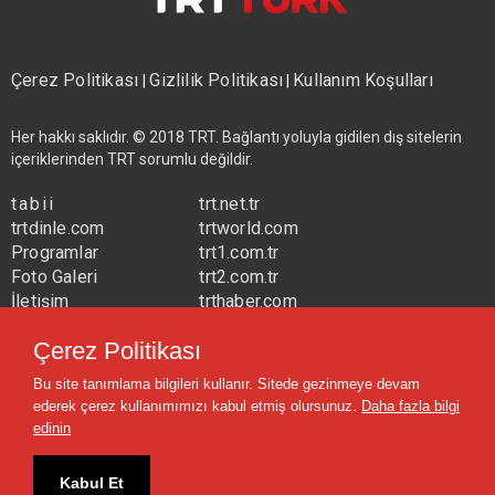
Çerez Politikası
Gizlilik Politikası
Kullanım Koşulları
|
|
Her hakkı saklıdır. © 2018 TRT. Bağlantı yoluyla gidilen dış sitelerin
içeriklerinden TRT sorumlu değildir.
tabii
trt.net.tr
trtdinle.com
trtworld.com
Programlar
trt1.com.tr
Foto Galeri
trt2.com.tr
İletişim
trthaber.com
Yayın Frekansları
trtspor.com.tr
Çerez Politikası
trtavaz.com.tr
Bu site tanımlama bilgileri kullanır. Sitede gezinmeye devam
trtmuzik.net.tr
ederek çerez kullanımımızı kabul etmiş olursunuz.
Daha fazla bilgi
trtcocuk.net.tr
edinin
Kabul Et