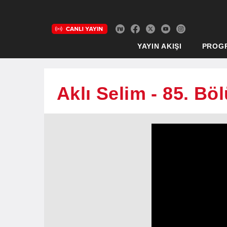
YAYIN AKIŞI
PROG
Aklı Selim - 85. Bö