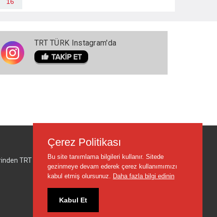
16
TRT TÜRK Instagram'da
Çerez Politikası
Bu site tanımlama bilgileri kullanır. Sitede
lerinden TRT sorumlu değildir.
gezinmeye devam ederek çerez kullanımımızı
kabul etmiş olursunuz.
Daha fazla bilgi edinin
Kabul Et