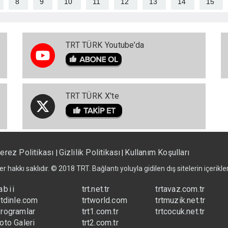
8
9
10
11
12
13
14
15
TRT TÜRK Youtube’da
TRT TÜRK X'te
erez Politikası
Gizlilik Politikası
Kullanım Koşulları
|
|
er hakkı saklıdır. © 2018 TRT. Bağlantı yoluyla gidilen dış sitelerin içerik
abii
trt.net.tr
trtavaz.com.tr
rtdinle.com
trtworld.com
trtmuzik.net.tr
rogramlar
trt1.com.tr
trtcocuk.net.tr
oto Galeri
trt2.com.tr