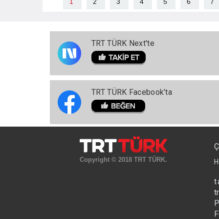
1
2
3
4
5
6
7
TRT TÜRK Next'te
TRT TÜRK Facebook’ta
Ç
Copyright © 2018 TRT TÜRK.
H
t
t
P
F