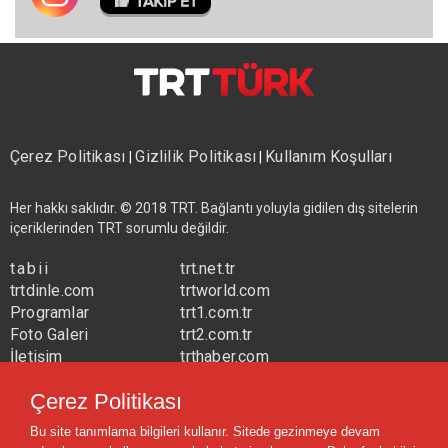
Çerez Politikası
Gizlilik Politikası
Kullanım Koşulları
|
|
Her hakkı saklıdır. © 2018 TRT. Bağlantı yoluyla gidilen dış sitelerin
içeriklerinden TRT sorumlu değildir.
tabii
trt.net.tr
trtdinle.com
trtworld.com
Programlar
trt1.com.tr
Foto Galeri
trt2.com.tr
İletişim
trthaber.com
Yayın Frekansları
trtspor.com.tr
Çerez Politikası
trtavaz.com.tr
Bu site tanımlama bilgileri kullanır. Sitede gezinmeye devam
trtmuzik.net.tr