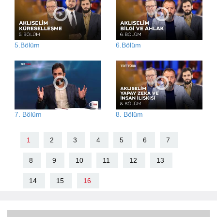
5.Bölüm
6.Bölüm
7. Bölüm
8. Bölüm
1
2
3
4
5
6
7
8
9
10
11
12
13
14
15
16