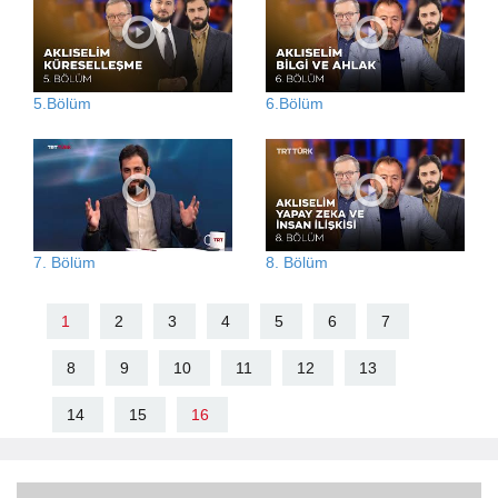
5.Bölüm
6.Bölüm
7. Bölüm
8. Bölüm
1
2
3
4
5
6
7
8
9
10
11
12
13
14
15
16