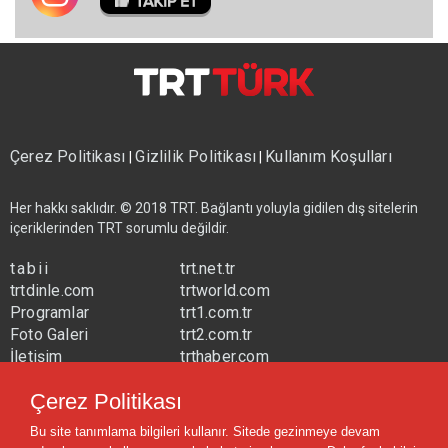
Çerez Politikası
Gizlilik Politikası
Kullanım Koşulları
|
|
Her hakkı saklıdır. © 2018 TRT. Bağlantı yoluyla gidilen dış sitelerin
içeriklerinden TRT sorumlu değildir.
tabii
trt.net.tr
trtdinle.com
trtworld.com
Programlar
trt1.com.tr
Foto Galeri
trt2.com.tr
İletişim
trthaber.com
Yayın Frekansları
trtspor.com.tr
Çerez Politikası
trtavaz.com.tr
Bu site tanımlama bilgileri kullanır. Sitede gezinmeye devam
trtmuzik.net.tr