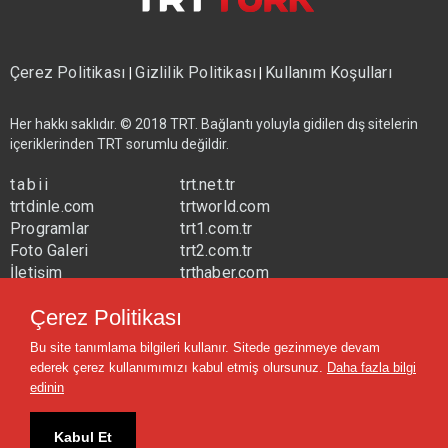
Çerez Politikası
Gizlilik Politikası
Kullanım Koşulları
|
|
Her hakkı saklıdır. © 2018 TRT. Bağlantı yoluyla gidilen dış sitelerin
içeriklerinden TRT sorumlu değildir.
tabii
trt.net.tr
trtdinle.com
trtworld.com
Programlar
trt1.com.tr
Foto Galeri
trt2.com.tr
İletişim
trthaber.com
Yayın Frekansları
trtspor.com.tr
Çerez Politikası
trtavaz.com.tr
Bu site tanımlama bilgileri kullanır. Sitede gezinmeye devam
trtmuzik.net.tr
ederek çerez kullanımımızı kabul etmiş olursunuz.
Daha fazla bilgi
trtcocuk.net.tr
edinin
Kabul Et