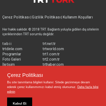
Çerez Politikası
Gizlilik Politikası
Kullanım Koşulları
|
|
Her hakkı saklıdır. © 2018 TRT. Bağlantı yoluyla gidilen dış sitelerin
içeriklerinden TRT sorumlu değildir.
tabii
trt.net.tr
trtdinle.com
trtworld.com
Programlar
trt1.com.tr
Foto Galeri
trt2.com.tr
İletişim
trthaber.com
Yayın Frekansları
trtspor.com.tr
Çerez Politikası
trtavaz.com.tr
Bu site tanımlama bilgileri kullanır. Sitede gezinmeye devam
trtmuzik.net.tr
ederek çerez kullanımımızı kabul etmiş olursunuz.
Daha fazla bilgi
trtcocuk.net.tr
edinin
Kabul Et