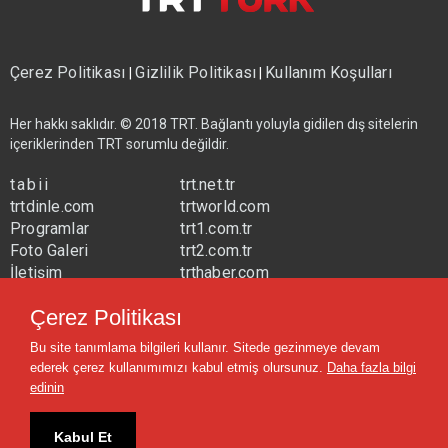
Çerez Politikası
Gizlilik Politikası
Kullanım Koşulları
|
|
Her hakkı saklıdır. © 2018 TRT. Bağlantı yoluyla gidilen dış sitelerin
içeriklerinden TRT sorumlu değildir.
tabii
trt.net.tr
trtdinle.com
trtworld.com
Programlar
trt1.com.tr
Foto Galeri
trt2.com.tr
İletişim
trthaber.com
Yayın Frekansları
trtspor.com.tr
Çerez Politikası
trtavaz.com.tr
Bu site tanımlama bilgileri kullanır. Sitede gezinmeye devam
trtmuzik.net.tr
ederek çerez kullanımımızı kabul etmiş olursunuz.
Daha fazla bilgi
trtcocuk.net.tr
edinin
Kabul Et