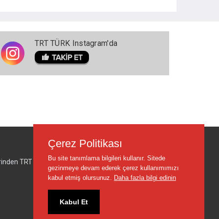
TRT TÜRK Instagram'da
Çerez Politikası
Bu site tanımlama bilgileri kullanır. Sitede
lerinden TRT sorumlu değildir.
gezinmeye devam ederek çerez kullanımımızı
kabul etmiş olursunuz.
Daha fazla bilgi edinin
Kabul Et