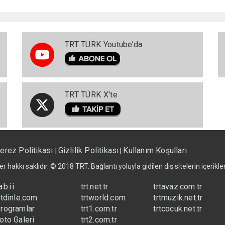
TRT TÜRK Youtube’da
TRT TÜRK X'te
erez Politikası
Gizlilik Politikası
Kullanım Koşulları
|
|
er hakkı saklıdır. © 2018 TRT. Bağlantı yoluyla gidilen dış sitelerin içerik
abii
trt.net.tr
trtavaz.com.tr
rtdinle.com
trtworld.com
trtmuzik.net.tr
rogramlar
trt1.com.tr
trtcocuk.net.tr
oto Galeri
trt2.com.tr