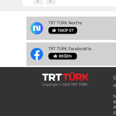
1
2
TRT TÜRK Next'te
TRT TÜRK Facebook’ta
Ç
Copyright © 2018 TRT TÜRK.
H
t
t
P
F