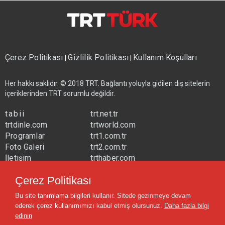
Çerez Politikası
Gizlilik Politikası
Kullanım Koşulları
|
|
Her hakkı saklıdır. © 2018 TRT. Bağlantı yoluyla gidilen dış sitelerin
içeriklerinden TRT sorumlu değildir.
tabii
trt.net.tr
trtdinle.com
trtworld.com
Programlar
trt1.com.tr
Foto Galeri
trt2.com.tr
İletişim
trthaber.com
Yayın Frekansları
trtspor.com.tr
Çerez Politikası
trtavaz.com.tr
Bu site tanımlama bilgileri kullanır. Sitede gezinmeye devam
trtmuzik.net.tr
ederek çerez kullanımımızı kabul etmiş olursunuz.
Daha fazla bilgi
trtcocuk.net.tr
edinin