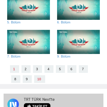
5. Bölüm
6. Bölüm
7. Bölüm
9. Bölüm
1
2
3
4
5
6
7
8
9
10
TRT TÜRK Next'te