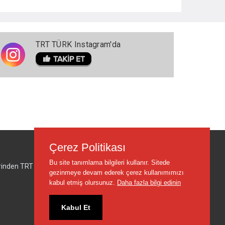
TRT TÜRK Instagram'da
Çerez Politikası
Bu site tanımlama bilgileri kullanır. Sitede
lerinden TRT sorumlu değildir.
gezinmeye devam ederek çerez kullanımımızı
kabul etmiş olursunuz.
Daha fazla bilgi edinin
Kabul Et