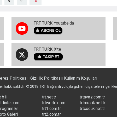
8
9
10
TRT TÜRK Youtube’da
TRT TÜRK X'te
erez Politikası
Gizlilik Politikası
Kullanım Koşulları
|
|
er hakkı saklıdır. © 2018 TRT. Bağlantı yoluyla gidilen dış sitelerin içerik
abii
trt.net.tr
trtavaz.com.tr
rtdinle.com
trtworld.com
trtmuzik.net.tr
rogramlar
trt1.com.tr
trtcocuk.net.tr
oto Galeri
trt2.com.tr