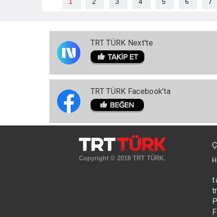
1
2
3
4
5
6
7
TRT TÜRK Next'te
TRT TÜRK Facebook’ta
Ç
Copyright © 2018 TRT TÜRK.
H
t
t
P
F