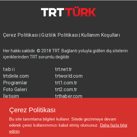
Çerez Politikası
Gizlilik Politikası
Kullanım Koşulları
|
|
Her hakkı saklıdır. © 2018 TRT. Bağlantı yoluyla gidilen dış sitelerin
içeriklerinden TRT sorumlu değildir.
tabii
trt.net.tr
trtdinle.com
trtworld.com
Programlar
trt1.com.tr
Foto Galeri
trt2.com.tr
İletişim
trthaber.com
Yayın Frekansları
trtspor.com.tr
Çerez Politikası
trtavaz.com.tr
Bu site tanımlama bilgileri kullanır. Sitede gezinmeye devam
trtmuzik.net.tr
ederek çerez kullanımımızı kabul etmiş olursunuz.
Daha fazla bilgi
trtcocuk.net.tr
edinin