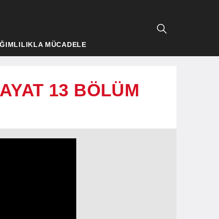
ĞIMLILIKLA MÜCADELE
 HAYAT 13 BÖLÜM