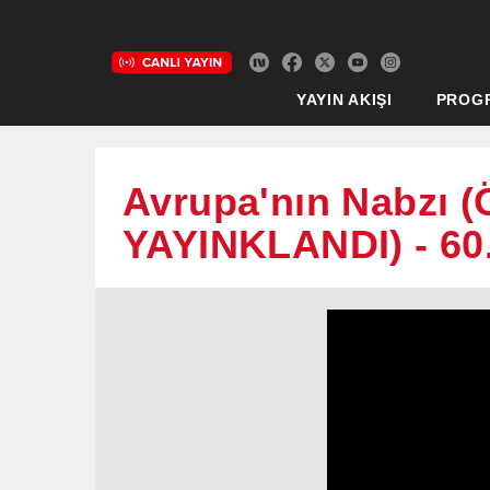
YAYIN AKIŞI
PROG
Avrupa'nın Nabzı
YAYINKLANDI) - 60