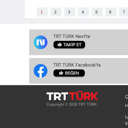
1
2
3
4
5
6
7
TRT TÜRK Next'te
TRT TÜRK Facebook’ta
Ç
Copyright © 2018 TRT TÜRK.
H
t
t