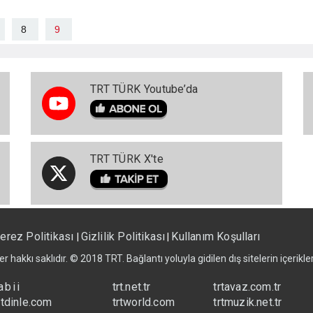
8
9
TRT TÜRK Youtube’da
TRT TÜRK X'te
erez Politikası
Gizlilik Politikası
Kullanım Koşulları
|
|
er hakkı saklıdır. © 2018 TRT. Bağlantı yoluyla gidilen dış sitelerin içerik
abii
trt.net.tr
trtavaz.com.tr
rtdinle.com
trtworld.com
trtmuzik.net.tr