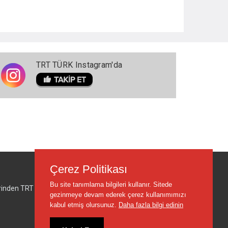
TRT TÜRK Instagram'da
Çerez Politikası
Bu site tanımlama bilgileri kullanır. Sitede
lerinden TRT sorumlu değildir.
gezinmeye devam ederek çerez kullanımımızı
kabul etmiş olursunuz.
Daha fazla bilgi edinin