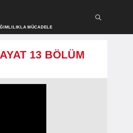
ĞIMLILIKLA MÜCADELE
 HAYAT 13 BÖLÜM