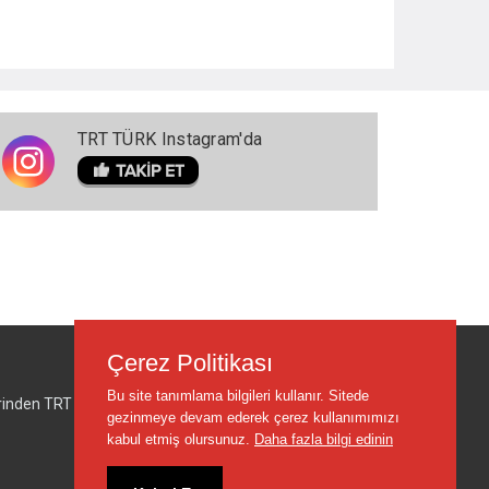
TRT TÜRK Instagram'da
Çerez Politikası
Bu site tanımlama bilgileri kullanır. Sitede
lerinden TRT sorumlu değildir.
gezinmeye devam ederek çerez kullanımımızı
kabul etmiş olursunuz.
Daha fazla bilgi edinin