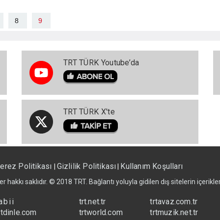
8
9
TRT TÜRK Youtube’da
TRT TÜRK X'te
erez Politikası
Gizlilik Politikası
Kullanım Koşulları
|
|
er hakkı saklıdır. © 2018 TRT. Bağlantı yoluyla gidilen dış sitelerin içerik
abii
trt.net.tr
trtavaz.com.tr
rtdinle.com
trtworld.com
trtmuzik.net.tr