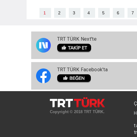
1
2
3
4
5
6
7
TRT TÜRK Next'te
TRT TÜRK Facebook’ta
Ç
Copyright © 2018 TRT TÜRK.
H
t
t