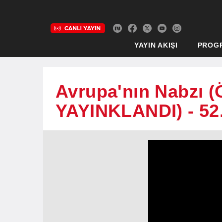
YAYIN AKIŞI
PROG
Avrupa'nın Nabzı
YAYINKLANDI) - 52