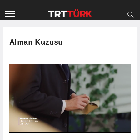
Alman Kuzusu
Remaining
Current
Loaded
: 0%
Progress
:
Time
0%
Time