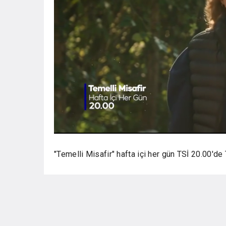
Loaded
Progress
: 0%
:
Current
Duration
/
0%
Time
Time
"Temelli Misafir" hafta içi her gün TSİ 20.00'd