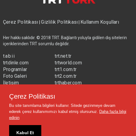
Çerez Politikası
Gizlilik Politikası
Kullanım Koşulları
|
|
Her hakkı saklıdır. © 2018 TRT. Bağlantı yoluyla gidilen dış sitelerin
içeriklerinden TRT sorumlu değildir.
tabii
trt.net.tr
trtdinle.com
trtworld.com
Programlar
trt1.com.tr
Foto Galeri
trt2.com.tr
İletişim
trthaber.com
Yayın Frekansları
trtspor.com.tr
Çerez Politikası
trtavaz.com.tr
Bu site tanımlama bilgileri kullanır. Sitede gezinmeye devam
trtmuzik.net.tr
ederek çerez kullanımımızı kabul etmiş olursunuz.
Daha fazla bilgi
trtcocuk.net.tr
edinin
Kabul Et