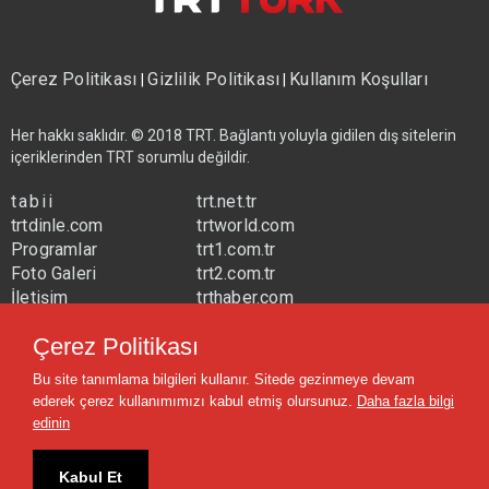
Çerez Politikası
Gizlilik Politikası
Kullanım Koşulları
|
|
Her hakkı saklıdır. © 2018 TRT. Bağlantı yoluyla gidilen dış sitelerin
içeriklerinden TRT sorumlu değildir.
tabii
trt.net.tr
trtdinle.com
trtworld.com
Programlar
trt1.com.tr
Foto Galeri
trt2.com.tr
İletişim
trthaber.com
Yayın Frekansları
trtspor.com.tr
Çerez Politikası
trtavaz.com.tr
Bu site tanımlama bilgileri kullanır. Sitede gezinmeye devam
trtmuzik.net.tr
ederek çerez kullanımımızı kabul etmiş olursunuz.
Daha fazla bilgi
trtcocuk.net.tr
edinin
Kabul Et