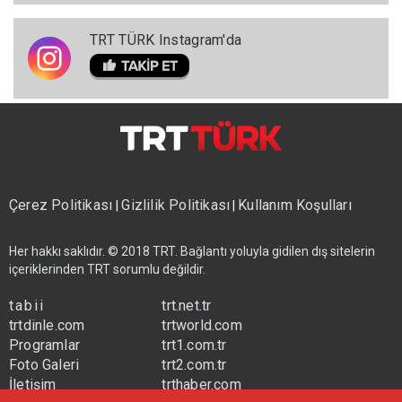
TRT TÜRK Instagram'da
Çerez Politikası
Gizlilik Politikası
Kullanım Koşulları
|
|
Her hakkı saklıdır. © 2018 TRT. Bağlantı yoluyla gidilen dış sitelerin
içeriklerinden TRT sorumlu değildir.
tabii
trt.net.tr
trtdinle.com
trtworld.com
Programlar
trt1.com.tr
Foto Galeri
trt2.com.tr
İletişim
trthaber.com