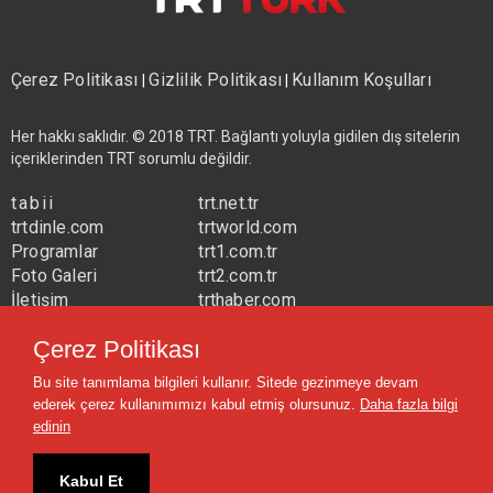
Çerez Politikası
Gizlilik Politikası
Kullanım Koşulları
|
|
Her hakkı saklıdır. © 2018 TRT. Bağlantı yoluyla gidilen dış sitelerin
içeriklerinden TRT sorumlu değildir.
tabii
trt.net.tr
trtdinle.com
trtworld.com
Programlar
trt1.com.tr
Foto Galeri
trt2.com.tr
İletişim
trthaber.com
Yayın Frekansları
trtspor.com.tr
Çerez Politikası
trtavaz.com.tr
Bu site tanımlama bilgileri kullanır. Sitede gezinmeye devam
trtmuzik.net.tr
ederek çerez kullanımımızı kabul etmiş olursunuz.
Daha fazla bilgi
trtcocuk.net.tr
edinin
Kabul Et