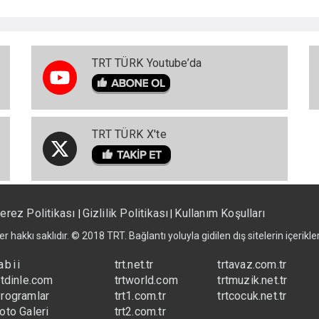
TRT TÜRK Youtube’da
TRT TÜRK X'te
erez Politikası
Gizlilik Politikası
Kullanım Koşulları
|
|
er hakkı saklıdır. © 2018 TRT. Bağlantı yoluyla gidilen dış sitelerin içerik
abii
trt.net.tr
trtavaz.com.tr
rtdinle.com
trtworld.com
trtmuzik.net.tr
rogramlar
trt1.com.tr
trtcocuk.net.tr
oto Galeri
trt2.com.tr