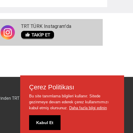
TRT TÜRK Instagram'da
Çerez Politikası
Bu site tanımlama bilgileri kullanır. Sitede
lerinden TRT sorumlu değildir.
gezinmeye devam ederek çerez kullanımımızı
kabul etmiş olursunuz.
Daha fazla bilgi edinin
Kabul Et