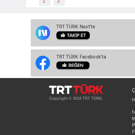
1
2
TRT TÜRK Next'te
TRT TÜRK Facebook’ta
Ç
Copyright © 2018 TRT TÜRK.
H
t
t
P
F