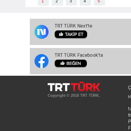
1
2
3
4
5
TRT TÜRK Next'te
TRT TÜRK Facebook’ta
Ç
Copyright © 2018 TRT TÜRK.
H
t
t
P
F