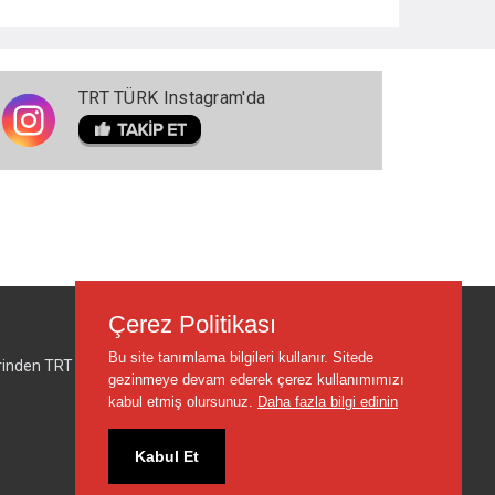
TRT TÜRK Instagram'da
Çerez Politikası
Bu site tanımlama bilgileri kullanır. Sitede
lerinden TRT sorumlu değildir.
gezinmeye devam ederek çerez kullanımımızı
kabul etmiş olursunuz.
Daha fazla bilgi edinin
Kabul Et