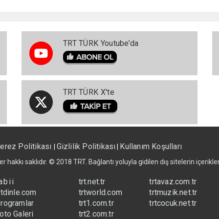
TRT TÜRK Youtube’da
TRT TÜRK X'te
erez Politikası
Gizlilik Politikası
Kullanım Koşulları
|
|
er hakkı saklıdır. © 2018 TRT. Bağlantı yoluyla gidilen dış sitelerin içerik
abii
trt.net.tr
trtavaz.com.tr
rtdinle.com
trtworld.com
trtmuzik.net.tr
rogramlar
trt1.com.tr
trtcocuk.net.tr
oto Galeri
trt2.com.tr