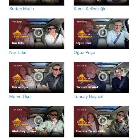
Sertaç Mutlu
Kamil Kellecioğlu
Nur Erkul
Oğuz Peçe
Merve Üçer
Tuncay Beyazıt