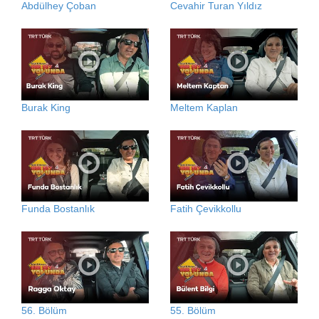
Abdülhey Çoban
Cevahir Turan Yıldız
Burak King
Meltem Kaplan
Funda Bostanlık
Fatih Çevikkollu
56. Bölüm
55. Bölüm