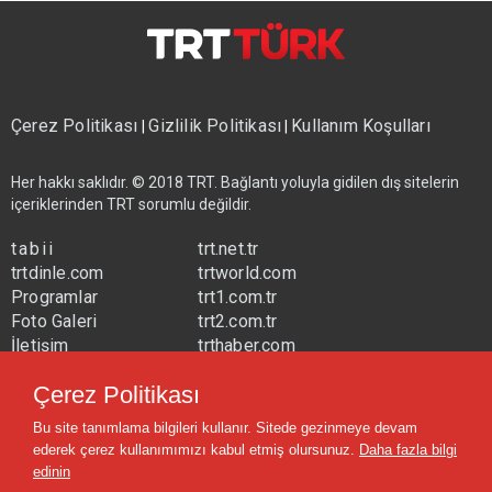
Çerez Politikası
Gizlilik Politikası
Kullanım Koşulları
|
|
Her hakkı saklıdır. © 2018 TRT. Bağlantı yoluyla gidilen dış sitelerin
içeriklerinden TRT sorumlu değildir.
tabii
trt.net.tr
trtdinle.com
trtworld.com
Programlar
trt1.com.tr
Foto Galeri
trt2.com.tr
İletişim
trthaber.com
Yayın Frekansları
trtspor.com.tr
Çerez Politikası
trtavaz.com.tr
Bu site tanımlama bilgileri kullanır. Sitede gezinmeye devam
trtmuzik.net.tr
ederek çerez kullanımımızı kabul etmiş olursunuz.
Daha fazla bilgi
trtcocuk.net.tr
edinin