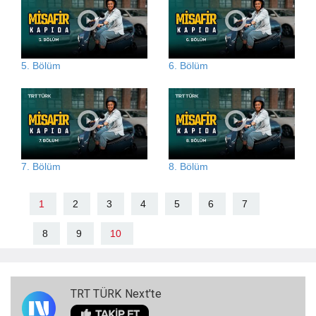
5. Bölüm
6. Bölüm
7. Bölüm
8. Bölüm
1
2
3
4
5
6
7
8
9
10
TRT TÜRK Next'te